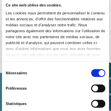
Ce site web utilise des cookies.
Alu (int) | Alu (ext)
Les cookies nous permettent de personnaliser le contenu
et les annonces, d'offrir des fonctionnalités relatives aux
médias sociaux et d'analyser notre trafic. Nous
partageons également des informations sur l'utilisation de
notre site avec nos partenaires de médias sociaux, de
publicité et d'analyse, qui peuvent combiner celles-ci
Accessoires de style
avec d'autres informations que vous leur avez fournies
ou qu'ils ont collectées lors de votre utilisation de leurs
Découvrir nos accessoires
services.
Sélection
Nécessaires
du
consentement
Sécurité
Préférences
Statistiques